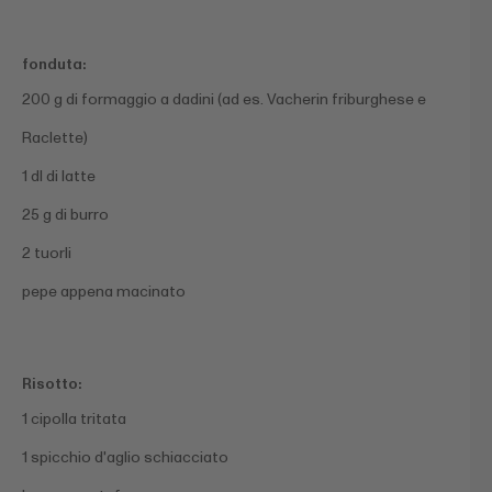
fonduta:
200 g di formaggio a dadini (ad es. Vacherin friburghese e
Raclette)
1 dl di latte
25 g di burro
2 tuorli
pepe appena macinato
Risotto:
1 cipolla tritata
1 spicchio d'aglio schiacciato