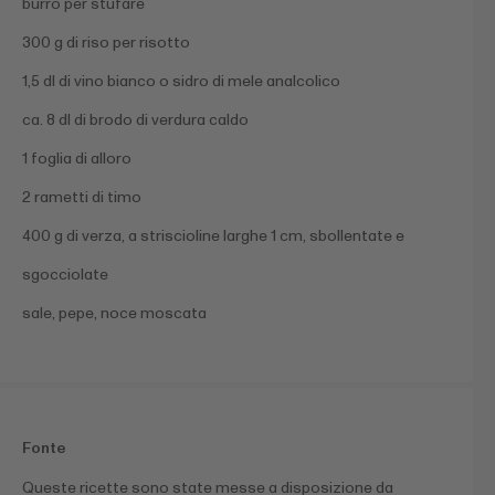
burro per stufare
300 g di riso per risotto
1,5 dl di vino bianco o sidro di mele analcolico
ca. 8 dl di brodo di verdura caldo
1 foglia di alloro
2 rametti di timo
400 g di verza, a striscioline larghe 1 cm, sbollentate e
sgocciolate
sale, pepe, noce moscata
Fonte
Queste ricette sono state messe a disposizione da