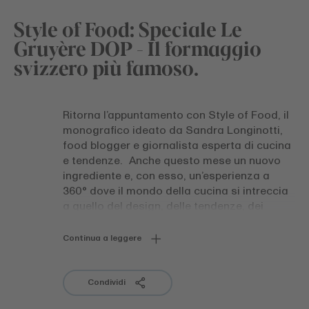
Style of Food: Speciale Le
Gruyère DOP - Il formaggio
svizzero più famoso.
Ritorna l’appuntamento con Style of Food, il
monografico ideato da Sandra Longinotti,
food blogger e giornalista esperta di cucina
e tendenze. Anche questo mese un nuovo
ingrediente e, con esso, un’esperienza a
360° dove il mondo della cucina si intreccia
a quello del design, delle tendenze, dei
viaggi e molto altro ancora. Un viaggio che
ha come obiettivo quello di esaltare un
Continua a leggere
particolare ingrediente attraverso vari
mondi che trovano tra loro una connessione
e un punto di incontro.
Condividi