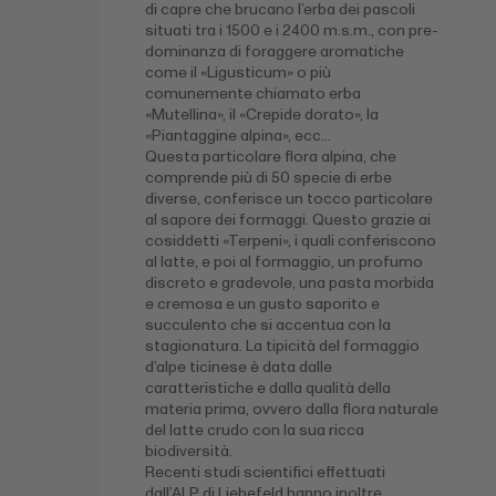
di capre che brucano l’erba dei pascoli
situati tra i 1500 e i 2400 m.s.m., con pre-
dominanza di foraggere aromatiche
come il «Ligusticum» o più
comunemente chiamato erba
«Mutellina», il «Crepide dorato», la
«Piantaggine alpina», ecc…
Questa particolare flora alpina, che
comprende più di 50 specie di erbe
diverse, conferisce un tocco particolare
al sapore dei formaggi. Questo grazie ai
cosiddetti «Terpeni», i quali conferiscono
al latte, e poi al formaggio, un profumo
discreto e gradevole, una pasta morbida
e cremosa e un gusto saporito e
succulento che si accentua con la
stagionatura. La tipicità del formaggio
d’alpe ticinese è data dalle
caratteristiche e dalla qualità della
materia prima, ovvero dalla flora naturale
del latte crudo con la sua ricca
biodiversità.
Recenti studi scientifici effettuati
dall’ALP di Liebefeld hanno inoltre