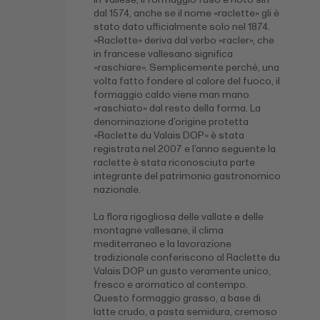
dal 1574, anche se il nome «raclette» gli è
stato dato ufficialmente solo nel 1874.
«Raclette» deriva dal verbo «racler», che
in francese vallesano significa
«raschiare». Semplicemente perché, una
volta fatto fondere al calore del fuoco, il
formaggio caldo viene man mano
«raschiato» dal resto della forma. La
denominazione d’origine protetta
«Raclette du Valais DOP» è stata
registrata nel 2007 e l’anno seguente la
raclette è stata riconosciuta parte
integrante del patrimonio gastronomico
nazionale.
La flora rigogliosa delle vallate e delle
montagne vallesane, il clima
mediterraneo e la lavorazione
tradizionale conferiscono al Raclette du
Valais DOP un gusto veramente unico,
fresco e aromatico al contempo.
Questo formaggio grasso, a base di
latte crudo, a pasta semidura, cremoso