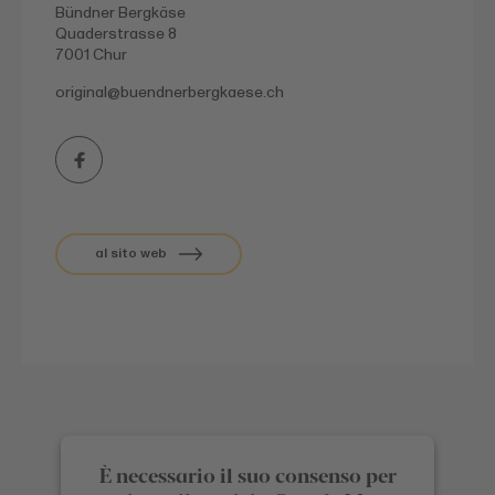
Bündner Bergkäse
Quaderstrasse 8
7001 Chur
original@
buendnerbergkaese.ch
al sito web
È necessario il suo consenso per